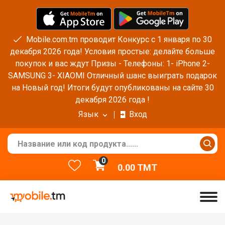
Mobile.com.tm проводит Конкурс с 1 января по 30
декабря 2026 года! Условия простые: делайте больше
покупок и вас ждут Призы - Телефоны: 1- iPhone 2-
SAMSUNG 3- XIAOMI Отличный шанс выиграть подарок
на Новый год! Итоги будут опубликованы на сайте 30
декабря 2026 года !
Язык
Вход
0
0.00
TMT