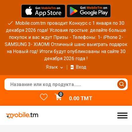
Mobile.com.tm проводит Конкурс с 1 января по 30
декабря 2026 года! Условия простые: делайте больше
покупок и вас ждут Призы - Телефоны: 1- iPhone 2-
SAMSUNG 3- XIAOMI Отличный шанс выиграть подарок
на Новый год! Итоги будут опубликованы на сайте 30
декабря 2026 года !
Язык
Вход
0
0.00
TMT