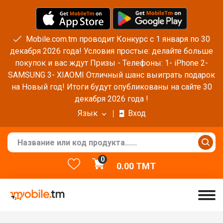
Mobile.com.tm проводит Конкурс с 1 января по 30
декабря 2026 года! Условия простые: делайте больше
покупок и вас ждут Призы - Телефоны: 1- iPhone 2-
SAMSUNG 3- XIAOMI Отличный шанс выиграть подарок
на Новый год! Итоги будут опубликованы на сайте 30
декабря 2026 года !
Язык
Вход
0
0.00
TMT