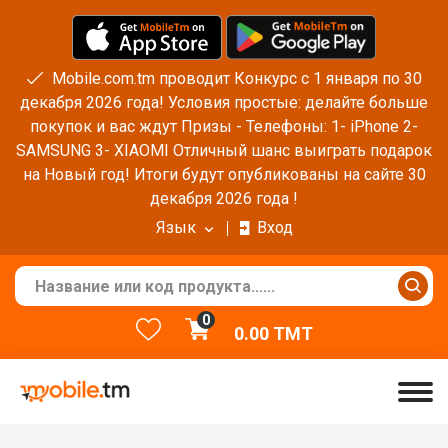
Mobile.com.tm проводит Конкурс с 1 января по 30
декабря 2026 года! Условия простые: делайте больше
покупок и вас ждут Призы - Телефоны: 1- iPhone 2-
SAMSUNG 3- XIAOMI Отличный шанс выиграть подарок
на Новый год! Итоги будут опубликованы на сайте 30
декабря 2026 года !
Язык
Вход
0
0.00
TMT