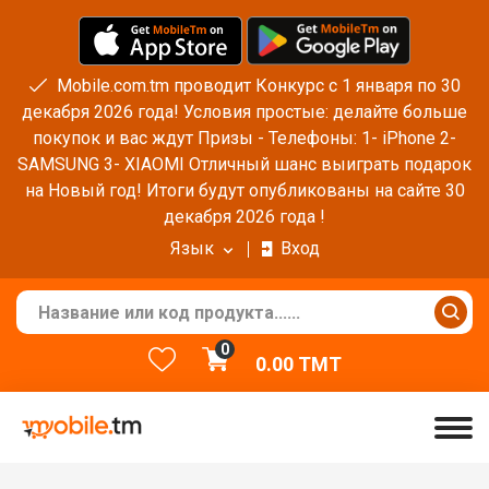
Mobile.com.tm проводит Конкурс с 1 января по 30
декабря 2026 года! Условия простые: делайте больше
покупок и вас ждут Призы - Телефоны: 1- iPhone 2-
SAMSUNG 3- XIAOMI Отличный шанс выиграть подарок
на Новый год! Итоги будут опубликованы на сайте 30
декабря 2026 года !
Язык
Вход
0
0.00
TMT