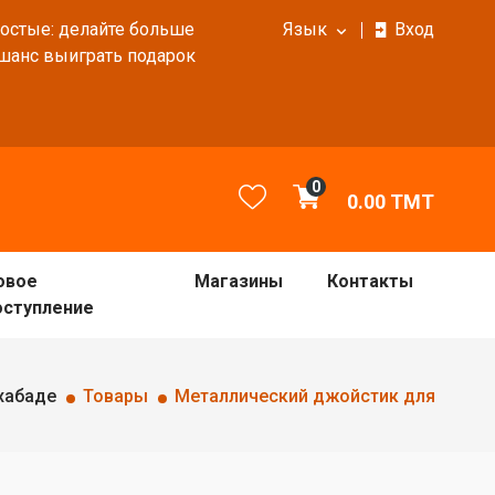
ростые: делайте больше
Язык
Вход
 шанс выиграть подарок
0
0.00
TMT
овое
Магазины
Контакты
оступление
хабаде
Товары
Металлический джойстик для