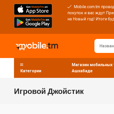
Mobile.com.tm провод
покупок и вас ждут При
на Новый год! Итоги буд
Магазин мобильных 
Категории
Ашхабаде
Игровой Джойстик