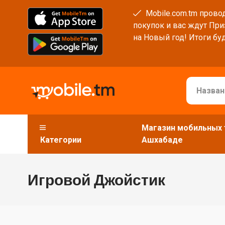
Mobile.com.tm провод
покупок и вас ждут При
на Новый год! Итоги буд
Магазин мобильных 
Категории
Ашхабаде
Игровой Джойстик