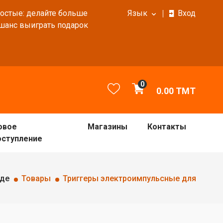
ростые: делайте больше
Язык
Вход
 шанс выиграть подарок
0
0.00
TMT
овое
Магазины
Контакты
оступление
аде
Товары
Триггеры электроимпульсные для