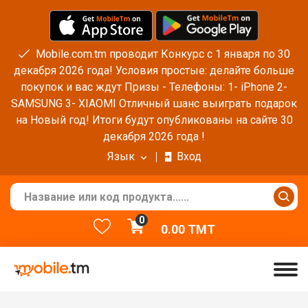
Mobile.com.tm проводит Конкурс с 1 января по 30
декабря 2026 года! Условия простые: делайте больше
покупок и вас ждут Призы - Телефоны: 1- iPhone 2-
SAMSUNG 3- XIAOMI Отличный шанс выиграть подарок
на Новый год! Итоги будут опубликованы на сайте 30
декабря 2026 года !
Язык
Вход
0
0.00
TMT