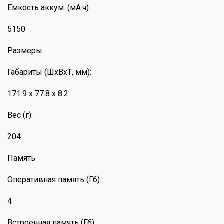
Емкость аккум. (мА·ч):
5150
Размеры
Габариты (ШхВхТ, мм):
171.9 x 77.8 x 8.2
Вес (г):
204
Память
Оперативная память (Гб):
4
Встроенная память (Гб):