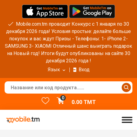
Mobile.com.tm проводит Конкурс с 1 января по 30
декабря 2026 года! Условия простые: делайте больше
покупок и вас ждут Призы - Телефоны: 1- iPhone 2-
SAMSUNG 3- XIAOMI Отличный шанс выиграть подарок
на Новый год! Итоги будут опубликованы на сайте 30
декабря 2026 года !
Язык
Вход
0
0.00
TMT