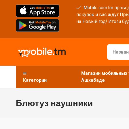
Mobile.com.tm провод
покупок и вас ждут При
на Новый год! Итоги буд
Магазин мобильных 
Категории
Ашхабаде
Блютуз наушники