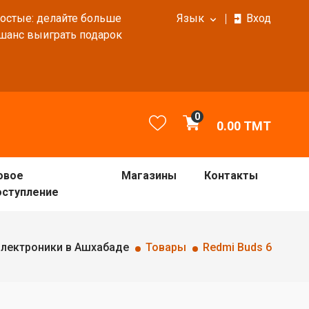
ростые: делайте больше
Язык
Вход
 шанс выиграть подарок
0
0.00
TMT
овое
Магазины
Контакты
оступление
электроники в Ашхабаде
Товары
Redmi Buds 6