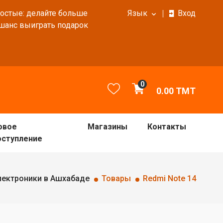
ростые: делайте больше
Язык
Вход
 шанс выиграть подарок
0
0.00
TMT
овое
Магазины
Контакты
оступление
лектроники в Ашхабаде
Товары
Redmi Note 14