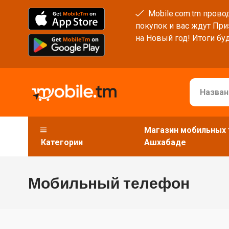
Mobile.com.tm провод
покупок и вас ждут При
на Новый год! Итоги буд
Магазин мобильных 
Категории
Ашхабаде
Мобильный телефон