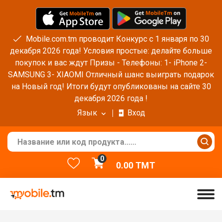
Mobile.com.tm проводит Конкурс с 1 января по 30
декабря 2026 года! Условия простые: делайте больше
покупок и вас ждут Призы - Телефоны: 1- iPhone 2-
SAMSUNG 3- XIAOMI Отличный шанс выиграть подарок
на Новый год! Итоги будут опубликованы на сайте 30
декабря 2026 года !
Язык
Вход
0
0.00
TMT