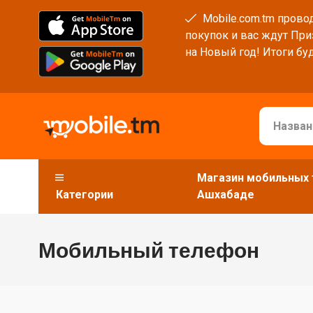
Mobile.com.tm провод
покупок и вас ждут При
на Новый год! Итоги буд
Магазин мобильных 
Категории
Ашхабаде
Мобильный телефон