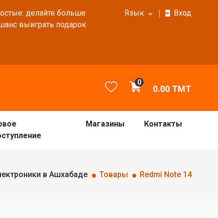
ростые: делайте больше
Язык
Вход
 шанс выиграть подарок
0
0.00
TMT
овое
Магазины
Контакты
оступление
лектроники в Ашхабаде
Товары
Redmi Note 14