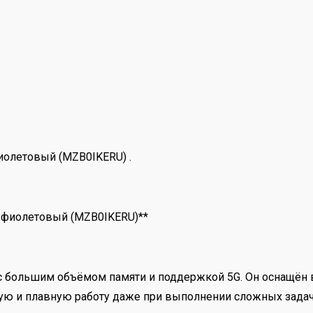
иолетовый (MZB0IKERU) .
, фиолетовый (MZB0IKERU)**
н с большим объёмом памяти и поддержкой 5G. Он оснащё
рую и плавную работу даже при выполнении сложных задач