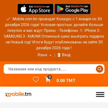
Mobile.com.tm проводит Конкурс с 1 января по 30
декабря 2026 года! Условия простые: делайте больше
покупок и вас ждут Призы - Телефоны: 1- iPhone 2-
SAMSUNG 3- XIAOMI Отличный шанс выиграть подарок
на Новый год! Итоги будут опубликованы на сайте 30
декабря 2026 года !
Язык
Вход
0
0.00
TMT