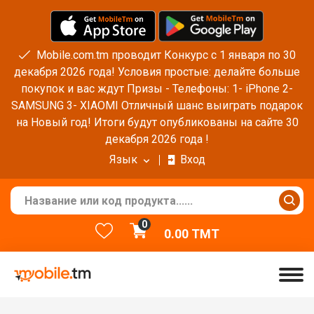
Mobile.com.tm проводит Конкурс с 1 января по 30
декабря 2026 года! Условия простые: делайте больше
покупок и вас ждут Призы - Телефоны: 1- iPhone 2-
SAMSUNG 3- XIAOMI Отличный шанс выиграть подарок
на Новый год! Итоги будут опубликованы на сайте 30
декабря 2026 года !
Язык
Вход
0
0.00
TMT