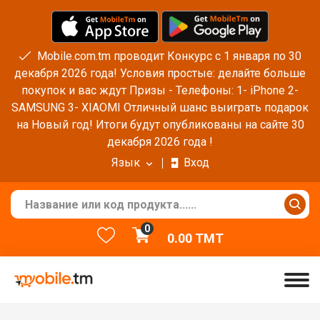
Mobile.com.tm проводит Конкурс с 1 января по 30
декабря 2026 года! Условия простые: делайте больше
покупок и вас ждут Призы - Телефоны: 1- iPhone 2-
SAMSUNG 3- XIAOMI Отличный шанс выиграть подарок
на Новый год! Итоги будут опубликованы на сайте 30
декабря 2026 года !
Язык
Вход
0
0.00
TMT