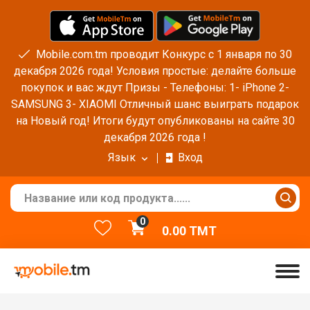
Mobile.com.tm проводит Конкурс с 1 января по 30
декабря 2026 года! Условия простые: делайте больше
покупок и вас ждут Призы - Телефоны: 1- iPhone 2-
SAMSUNG 3- XIAOMI Отличный шанс выиграть подарок
на Новый год! Итоги будут опубликованы на сайте 30
декабря 2026 года !
Язык
Вход
0
0.00
TMT