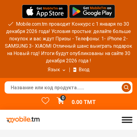
Mobile.com.tm проводит Конкурс с 1 января по 30
декабря 2026 года! Условия простые: делайте больше
покупок и вас ждут Призы - Телефоны: 1- iPhone 2-
SAMSUNG 3- XIAOMI Отличный шанс выиграть подарок
на Новый год! Итоги будут опубликованы на сайте 30
декабря 2026 года !
Язык
Вход
0
0.00
TMT