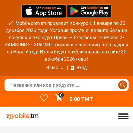
Mobile.com.tm проводит Конкурс с 1 января по 30
декабря 2026 года! Условия простые: делайте больше
покупок и вас ждут Призы - Телефоны: 1- iPhone 2-
SAMSUNG 3- XIAOMI Отличный шанс выиграть подарок
на Новый год! Итоги будут опубликованы на сайте 30
декабря 2026 года !
Язык
Вход
0
0.00
TMT