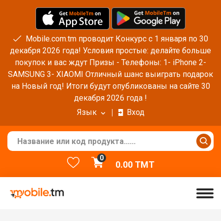
Mobile.com.tm проводит Конкурс с 1 января по 30
декабря 2026 года! Условия простые: делайте больше
покупок и вас ждут Призы - Телефоны: 1- iPhone 2-
SAMSUNG 3- XIAOMI Отличный шанс выиграть подарок
на Новый год! Итоги будут опубликованы на сайте 30
декабря 2026 года !
Язык
Вход
0
0.00
TMT