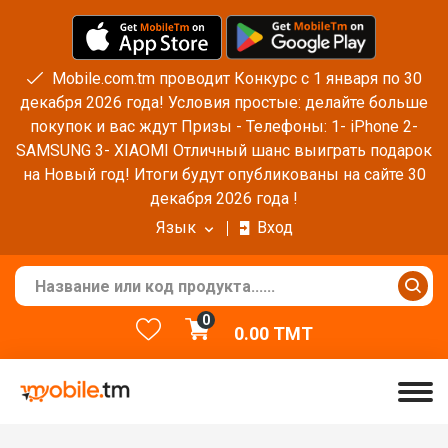
Mobile.com.tm проводит Конкурс с 1 января по 30
декабря 2026 года! Условия простые: делайте больше
покупок и вас ждут Призы - Телефоны: 1- iPhone 2-
SAMSUNG 3- XIAOMI Отличный шанс выиграть подарок
на Новый год! Итоги будут опубликованы на сайте 30
декабря 2026 года !
Язык
Вход
0
0.00
TMT