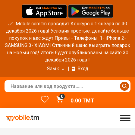
Mobile.com.tm проводит Конкурс с 1 января по 30
декабря 2026 года! Условия простые: делайте больше
покупок и вас ждут Призы - Телефоны: 1- iPhone 2-
SAMSUNG 3- XIAOMI Отличный шанс выиграть подарок
на Новый год! Итоги будут опубликованы на сайте 30
декабря 2026 года !
Язык
Вход
0
0.00
TMT