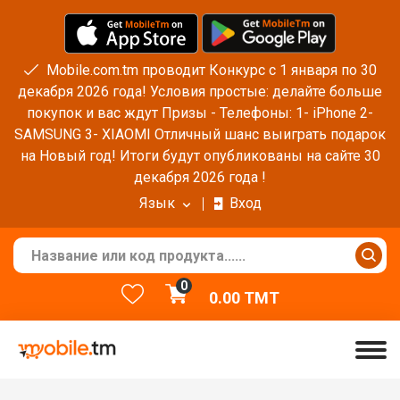
Mobile.com.tm проводит Конкурс с 1 января по 30
декабря 2026 года! Условия простые: делайте больше
покупок и вас ждут Призы - Телефоны: 1- iPhone 2-
SAMSUNG 3- XIAOMI Отличный шанс выиграть подарок
на Новый год! Итоги будут опубликованы на сайте 30
декабря 2026 года !
Язык
Вход
0
0.00
TMT