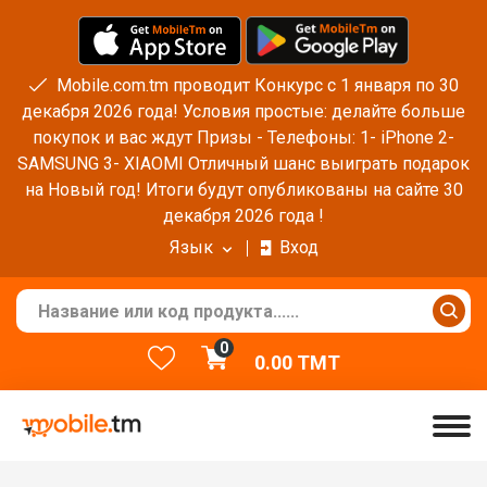
Mobile.com.tm проводит Конкурс с 1 января по 30
декабря 2026 года! Условия простые: делайте больше
покупок и вас ждут Призы - Телефоны: 1- iPhone 2-
SAMSUNG 3- XIAOMI Отличный шанс выиграть подарок
на Новый год! Итоги будут опубликованы на сайте 30
декабря 2026 года !
Язык
Вход
0
0.00
TMT