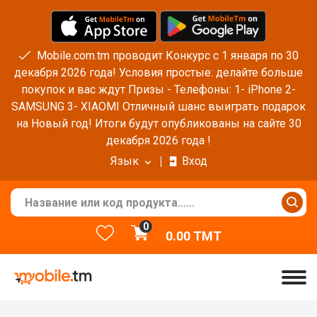
Mobile.com.tm проводит Конкурс с 1 января по 30
декабря 2026 года! Условия простые: делайте больше
покупок и вас ждут Призы - Телефоны: 1- iPhone 2-
SAMSUNG 3- XIAOMI Отличный шанс выиграть подарок
на Новый год! Итоги будут опубликованы на сайте 30
декабря 2026 года !
Язык
Вход
0
0.00
TMT