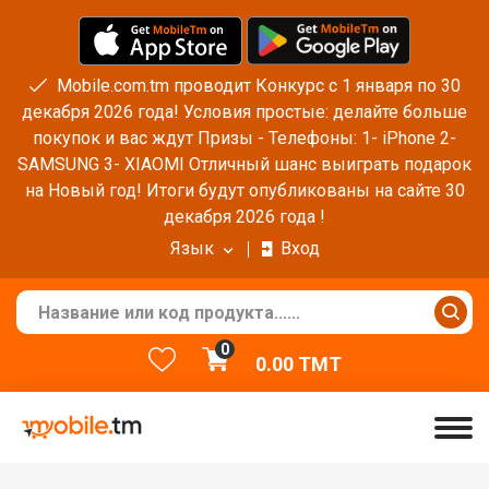
Mobile.com.tm проводит Конкурс с 1 января по 30
декабря 2026 года! Условия простые: делайте больше
покупок и вас ждут Призы - Телефоны: 1- iPhone 2-
SAMSUNG 3- XIAOMI Отличный шанс выиграть подарок
на Новый год! Итоги будут опубликованы на сайте 30
декабря 2026 года !
Язык
Вход
0
0.00
TMT