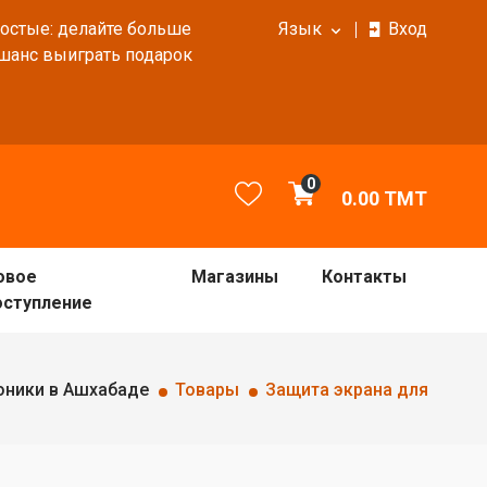
ростые: делайте больше
Язык
Вход
 шанс выиграть подарок
0
0.00
TMT
овое
Магазины
Контакты
оступление
оники в Ашхабаде
Товары
Защита экрана для