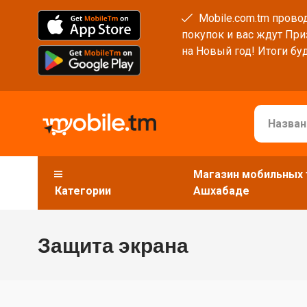
Mobile.com.tm провод
покупок и вас ждут При
на Новый год! Итоги буд
Магазин мобильных 
Категории
Ашхабаде
Защита экрана