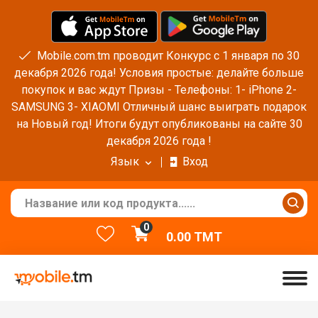
Mobile.com.tm проводит Конкурс с 1 января по 30
декабря 2026 года! Условия простые: делайте больше
покупок и вас ждут Призы - Телефоны: 1- iPhone 2-
SAMSUNG 3- XIAOMI Отличный шанс выиграть подарок
на Новый год! Итоги будут опубликованы на сайте 30
декабря 2026 года !
Язык
Вход
0
0.00
TMT