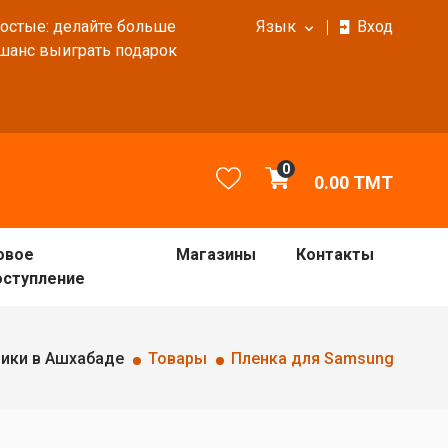
ростые: делайте больше
Язык
Вход
 шанс выиграть подарок
0
0.00
TMT
овое
Магазины
Контакты
оступление
ники в Ашхабаде
Товары
Пленка для Samsung