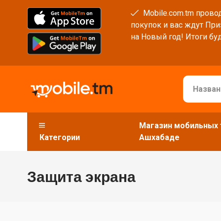
Mobile.com.tm провод
покупок и вас ждут При
на Новый год! Итоги буд
Магазин мобильных 
Категории
Ашхабаде
Защита экрана