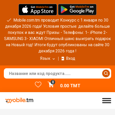
Mobile.com.tm проводит Конкурс с 1 января по 30
декабря 2026 года! Условия простые: делайте больше
покупок и вас ждут Призы - Телефоны: 1- iPhone 2-
SAMSUNG 3- XIAOMI Отличный шанс выиграть подарок
на Новый год! Итоги будут опубликованы на сайте 30
декабря 2026 года !
Язык
Вход
0
0.00
TMT