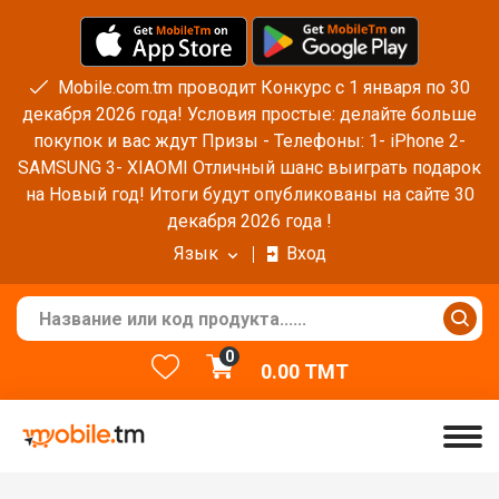
Mobile.com.tm проводит Конкурс с 1 января по 30
декабря 2026 года! Условия простые: делайте больше
покупок и вас ждут Призы - Телефоны: 1- iPhone 2-
SAMSUNG 3- XIAOMI Отличный шанс выиграть подарок
на Новый год! Итоги будут опубликованы на сайте 30
декабря 2026 года !
Язык
Вход
0
0.00
TMT