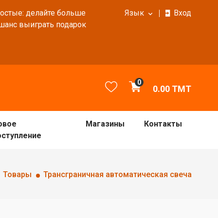
ростые: делайте больше
Язык
Вход
 шанс выиграть подарок
0
0.00
TMT
овое
Магазины
Контакты
оступление
Товары
Трансграничная автоматическая свеча