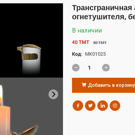
Трансграничная 
огнетушителя, б
В наличии
40 TMT
80 TMT
Код:
MK01025
Добавить в корзину