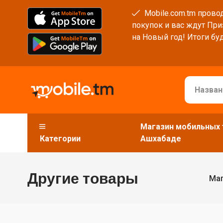
Mobile.com.tm провод
покупок и вас ждут При
на Новый год! Итоги буд
Магазин мобильных 
Категории
Ашхабаде
Другие товары
Маг