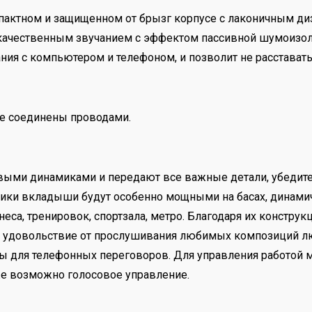
ктном и защищенном от брызг корпусе с лаконичным диза
 качественным звучанием с эффектом пассивной шумоизол
я с компьютером и телефоном, и позволит не расставать
не соединены проводами.
ми динамиками и передают все важные детали, убедитель
ники вкладыши будут особенно мощными на басах, динам
тнеса, тренировок, спортзала, метро. Благодаря их констру
ам удовольствие от прослушивания любимых композиций лю
ры для телефонных переговоров. Для управления работой
же возможно голосовое управление.