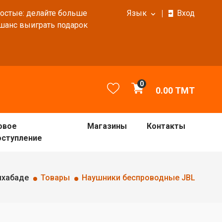
ростые: делайте больше
Язык
Вход
 шанс выиграть подарок
0
0.00
TMT
овое
Магазины
Контакты
оступление
шхабаде
Товары
Наушники беспроводные JBL