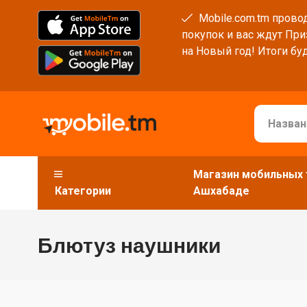
Mobile.com.tm провод
покупок и вас ждут При
на Новый год! Итоги буд
Магазин мобильных 
Категории
Ашхабаде
Блютуз наушники