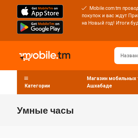
Mobile.com.tm провод
покупок и вас ждут При
на Новый год! Итоги буд
Магазин мобильных 
Категории
Ашхабаде
Умные часы