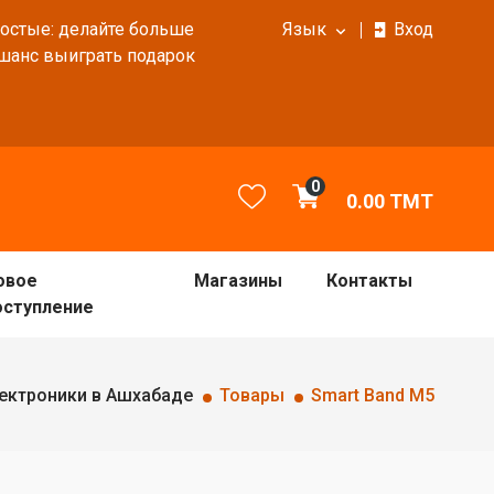
ростые: делайте больше
Язык
Вход
 шанс выиграть подарок
0
0.00
TMT
овое
Магазины
Контакты
оступление
ектроники в Ашхабаде
Товары
Smart Band M5