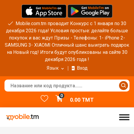
Mobile.com.tm проводит Конкурс с 1 января по 30
декабря 2026 года! Условия простые: делайте больше
покупок и вас ждут Призы - Телефоны: 1- iPhone 2-
SAMSUNG 3- XIAOMI Отличный шанс выиграть подарок
на Новый год! Итоги будут опубликованы на сайте 30
декабря 2026 года !
Язык
Вход
0
0.00
TMT