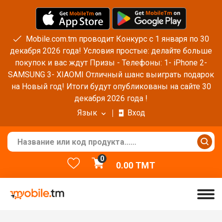
Mobile.com.tm проводит Конкурс с 1 января по 30
декабря 2026 года! Условия простые: делайте больше
покупок и вас ждут Призы - Телефоны: 1- iPhone 2-
SAMSUNG 3- XIAOMI Отличный шанс выиграть подарок
на Новый год! Итоги будут опубликованы на сайте 30
декабря 2026 года !
Язык
Вход
0
0.00
TMT