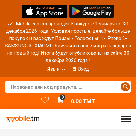
Mobile.com.tm проводит Конкурс с 1 января по 30
декабря 2026 года! Условия простые: делайте больше
покупок и вас ждут Призы - Телефоны: 1- iPhone 2-
SAMSUNG 3- XIAOMI Отличный шанс выиграть подарок
на Новый год! Итоги будут опубликованы на сайте 30
декабря 2026 года !
Язык
Вход
0
0.00
TMT