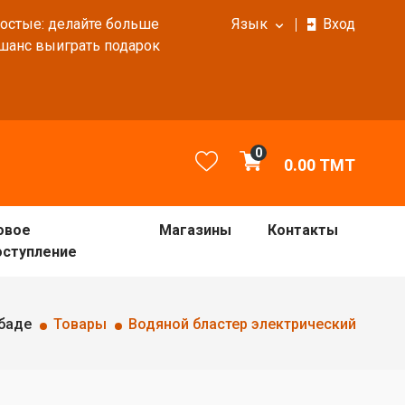
ростые: делайте больше
Язык
Вход
 шанс выиграть подарок
0
0.00
TMT
овое
Магазины
Контакты
оступление
баде
Товары
Водяной бластер электрический