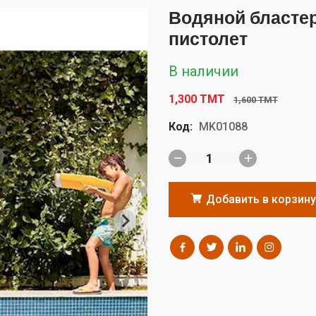
Водяной бласте
пистолет
В наличии
1,300 TMT
1,600 TMT
Код:
MK01088
Добавить в корзину