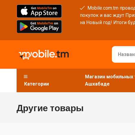
Mobile.com.tm провод
покупок и вас ждут При
на Новый год! Итоги буд
Магазин мобильных 
Категории
Ашхабаде
Другие товары