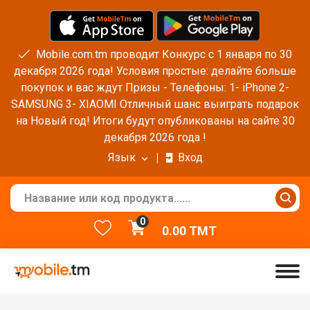
Mobile.com.tm проводит Конкурс с 1 января по 30
декабря 2026 года! Условия простые: делайте больше
покупок и вас ждут Призы - Телефоны: 1- iPhone 2-
SAMSUNG 3- XIAOMI Отличный шанс выиграть подарок
на Новый год! Итоги будут опубликованы на сайте 30
декабря 2026 года !
Язык
Вход
0
0.00
TMT