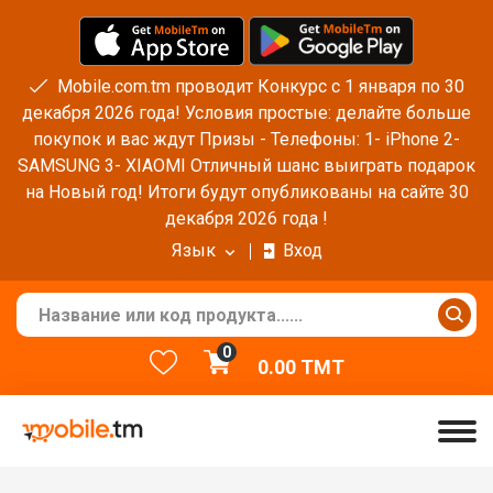
Mobile.com.tm проводит Конкурс с 1 января по 30
декабря 2026 года! Условия простые: делайте больше
покупок и вас ждут Призы - Телефоны: 1- iPhone 2-
SAMSUNG 3- XIAOMI Отличный шанс выиграть подарок
на Новый год! Итоги будут опубликованы на сайте 30
декабря 2026 года !
Язык
Вход
0
0.00
TMT