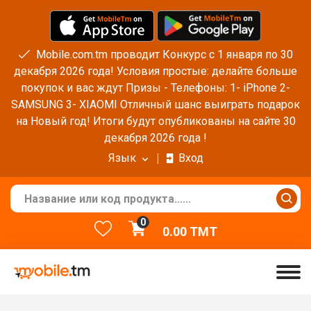
Mobile.com.tm проводит Конкурс с 1 января по 30
декабря 2026 года! Условия простые: делайте больше
покупок и вас ждут Призы - Телефоны: 1- iPhone 2-
SAMSUNG 3- XIAOMI Отличный шанс выиграть подарок
на Новый год! Итоги будут опубликованы на сайте 30
декабря 2026 года !
Язык
Вход
0
0.00
TMT