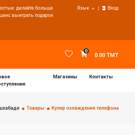
ростые: делайте больше
Язык
Вход
 шанс выиграть подарок
0
0.00
TMT
овое
Магазины
Контакты
оступление
Ашхабаде
Товары
Кулер охлаждения телефона