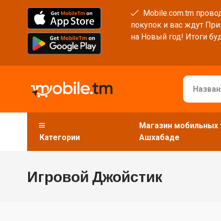
Mobile.com.tm провод
покупок и вас ждут При
на Новый год! Итоги буд
Магазин мобильных 
Категории
Ашхабаде
Игровой Джойстик