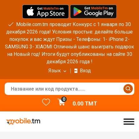
Mobile.com.tm проводит Конкурс с 1 января по 30
декабря 2026 года! Условия простые: делайте больше
покупок и вас ждут Призы - Телефоны: 1- iPhone 2-
SAMSUNG 3- XIAOMI Отличный шанс выиграть подарок
на Новый год! Итоги будут опубликованы на сайте 30
декабря 2026 года !
Язык
Вход
0
0.00
TMT