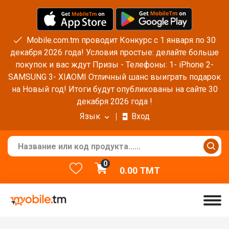
Mobile.com.tm проводит Конкурс с 1 января по 30
декабря 2026 года! Условия простые: делайте больше
покупок и вас ждут Призы - Телефоны: 1- iPhone 2-
SAMSUNG 3- XIAOMI Отличный шанс выиграть подарок
на Новый год! Итоги будут опубликованы на сайте 30
декабря 2026 года !
Язык
Вход
0
0.00
TMT