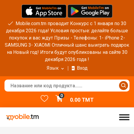
Mobile.com.tm проводит Конкурс с 1 января по 30
декабря 2026 года! Условия простые: делайте больше
покупок и вас ждут Призы - Телефоны: 1- iPhone 2-
SAMSUNG 3- XIAOMI Отличный шанс выиграть подарок
на Новый год! Итоги будут опубликованы на сайте 30
декабря 2026 года !
Язык
Вход
0
0.00
TMT