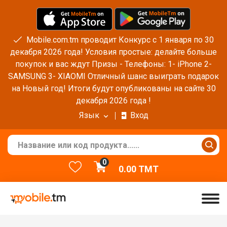
Mobile.com.tm проводит Конкурс с 1 января по 30
декабря 2026 года! Условия простые: делайте больше
покупок и вас ждут Призы - Телефоны: 1- iPhone 2-
SAMSUNG 3- XIAOMI Отличный шанс выиграть подарок
на Новый год! Итоги будут опубликованы на сайте 30
декабря 2026 года !
Язык
Вход
0
0.00
TMT