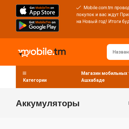
Mobile.com.tm провод
покупок и вас ждут При
на Новый год! Итоги буд
Магазин мобильных 
Категории
Ашхабаде
Аккумуляторы