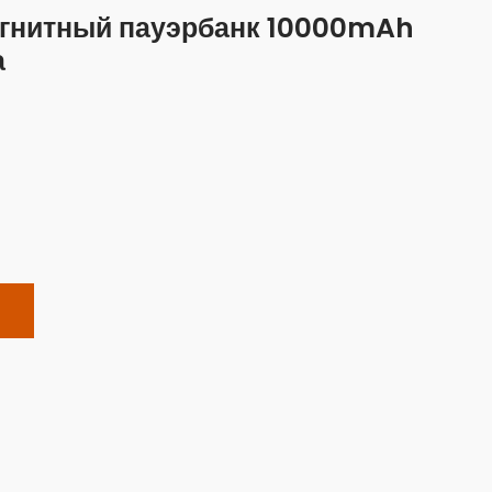
агнитный пауэрбанк 10000mAh
а