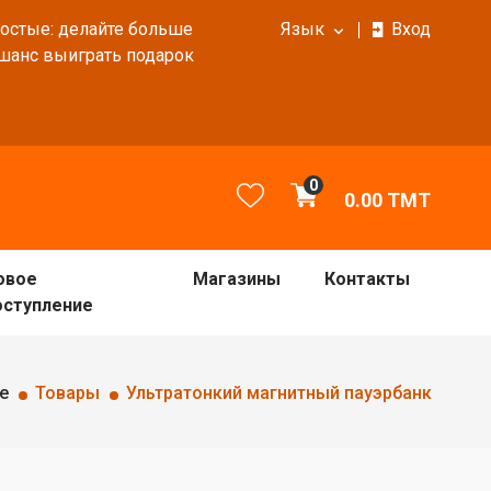
ростые: делайте больше
Язык
Вход
 шанс выиграть подарок
0
0.00
TMT
овое
Магазины
Контакты
оступление
е
Товары
Ультратонкий магнитный пауэрбанк