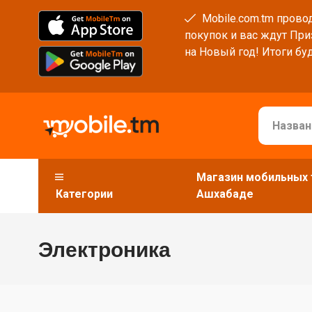
Mobile.com.tm провод
покупок и вас ждут При
на Новый год! Итоги буд
Магазин мобильных 
Категории
Ашхабаде
Электроника