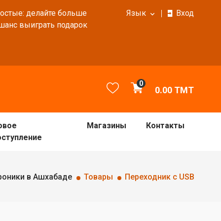
ростые: делайте больше
Язык
Вход
 шанс выиграть подарок
0
0.00
TMT
овое
Магазины
Контакты
оступление
роники в Ашхабаде
Товары
Переходник с USB