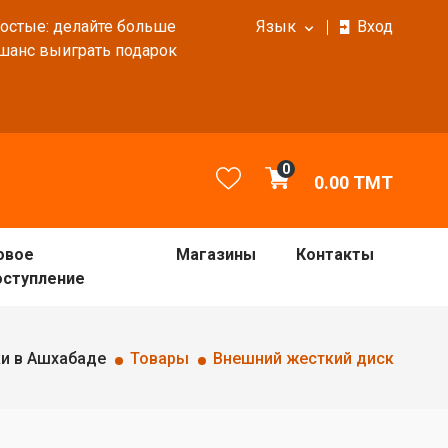
ростые: делайте больше
Язык
Вход
 шанс выиграть подарок
0
0.00
TMT
овое
Магазины
Контакты
оступление
и в Ашхабаде
Товары
Внешний жесткий диск