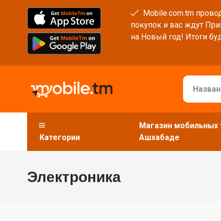
Mobile.com.tm провод
покупок и вас ждут При
на Новый год! Итоги буд
Магазин мобильных 
Категории
Ашхабаде
Электроника