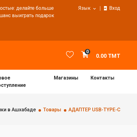
ростые: делайте больше
Язык
Вход
 шанс выиграть подарок
0
0.00
TMT
овое
Магазины
Контакты
оступление
ики в Ашхабаде
Товары
АДАПТЕР USB-TYPE-C