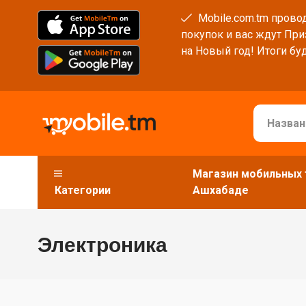
Mobile.com.tm провод
покупок и вас ждут При
на Новый год! Итоги буд
Магазин мобильных 
Категории
Ашхабаде
Электроника